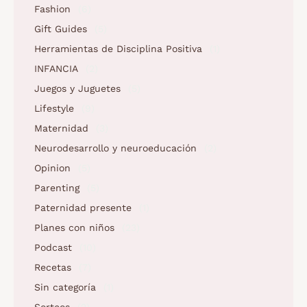
Fashion
(6)
Gift Guides
(5)
Herramientas de Disciplina Positiva
(1)
INFANCIA
(2)
Juegos y Juguetes
(5)
Lifestyle
(9)
Maternidad
(3)
Neurodesarrollo y neuroeducación
(2)
Opinion
(5)
Parenting
(5)
Paternidad presente
(1)
Planes con niños
(23)
Podcast
(10)
Recetas
(7)
Sin categoría
(1)