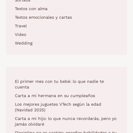
Sorteos
(2)
Textos con alma
(73)
Textos emocionales y cartas
(2)
Travel
(4)
Video
(5)
Wedding
(4)
El primer mes con tu bebé: lo que nadie te
cuenta
Carta a mi hermana en su cumpleaños
Los mejores juguetes VTech según la edad
(Navidad 2025)
Carta a mi hijo: lo que nunca recordarás, pero yo
jamás olvidaré
Disciplina no es castigo: enseñar habilidades a tu