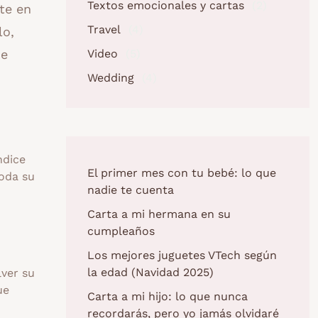
Textos emocionales y cartas
(2)
te en
Travel
(4)
lo,
Video
(5)
ue
Wedding
(4)
ndice
El primer mes con tu bebé: lo que
toda su
nadie te cuenta
Carta a mi hermana en su
cumpleaños
Los mejores juguetes VTech según
la edad (Navidad 2025)
ver su
ue
Carta a mi hijo: lo que nunca
recordarás, pero yo jamás olvidaré