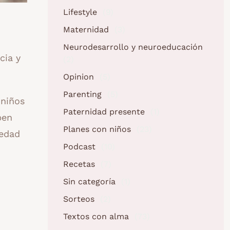
Lifestyle
(9)
Maternidad
(3)
Neurodesarrollo y neuroeducación
cia y
(2)
Opinion
(5)
Parenting
(5)
 niños
Paternidad presente
(1)
ben
Planes con niños
(23)
medad
Podcast
(10)
Recetas
(7)
Sin categoría
(1)
Sorteos
(2)
Textos con alma
(73)