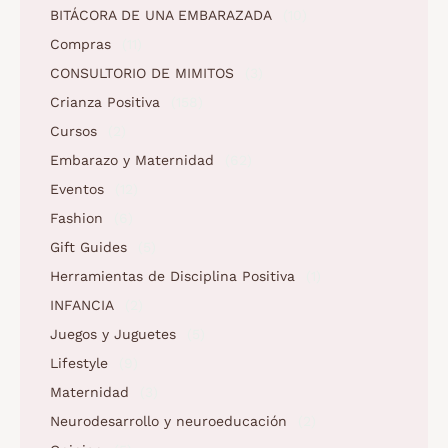
BITÁCORA DE UNA EMBARAZADA
(10)
Compras
(11)
CONSULTORIO DE MIMITOS
(3)
Crianza Positiva
(158)
Cursos
(2)
Embarazo y Maternidad
(62)
Eventos
(12)
Fashion
(6)
Gift Guides
(5)
Herramientas de Disciplina Positiva
(1)
INFANCIA
(2)
Juegos y Juguetes
(5)
Lifestyle
(9)
Maternidad
(3)
Neurodesarrollo y neuroeducación
(2)