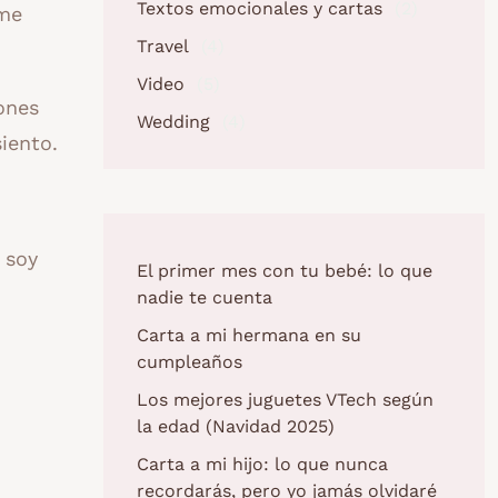
Textos emocionales y cartas
(2)
nme
Travel
(4)
Video
(5)
ones
Wedding
(4)
iento.
 soy
El primer mes con tu bebé: lo que
nadie te cuenta
Carta a mi hermana en su
cumpleaños
Los mejores juguetes VTech según
la edad (Navidad 2025)
Carta a mi hijo: lo que nunca
recordarás, pero yo jamás olvidaré