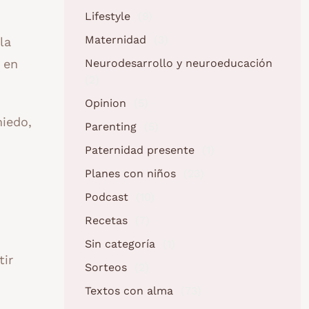
Lifestyle
(9)
Maternidad
(3)
la
Neurodesarrollo y neuroeducación
 en
(2)
Opinion
(5)
iedo,
Parenting
(5)
Paternidad presente
(1)
Planes con niños
(23)
Podcast
(10)
Recetas
(7)
Sin categoría
(1)
tir
Sorteos
(2)
Textos con alma
(73)