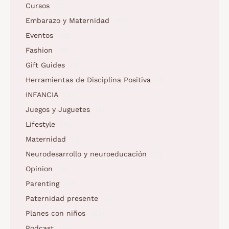
Cursos
(2)
Embarazo y Maternidad
(62)
Eventos
(12)
Fashion
(6)
Gift Guides
(5)
Herramientas de Disciplina Positiva
(1)
INFANCIA
(2)
Juegos y Juguetes
(5)
Lifestyle
(9)
Maternidad
(3)
Neurodesarrollo y neuroeducación
(2)
Opinion
(5)
Parenting
(5)
Paternidad presente
(1)
Planes con niños
(23)
Podcast
(10)