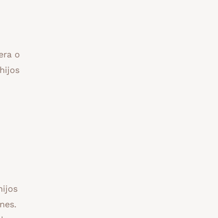
era o
hijos
hijos
nes.