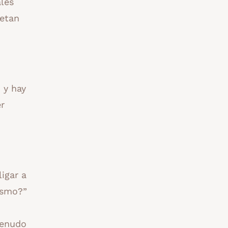
ales
metan
 y hay
r
igar a
ismo?”
menudo