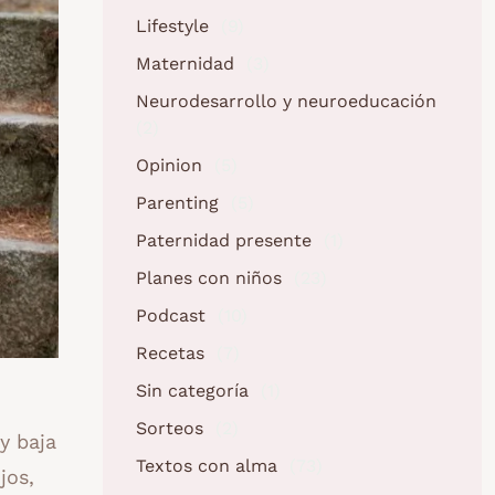
Lifestyle
(9)
Maternidad
(3)
Neurodesarrollo y neuroeducación
(2)
Opinion
(5)
Parenting
(5)
Paternidad presente
(1)
Planes con niños
(23)
Podcast
(10)
Recetas
(7)
Sin categoría
(1)
Sorteos
(2)
y baja
Textos con alma
(73)
jos,