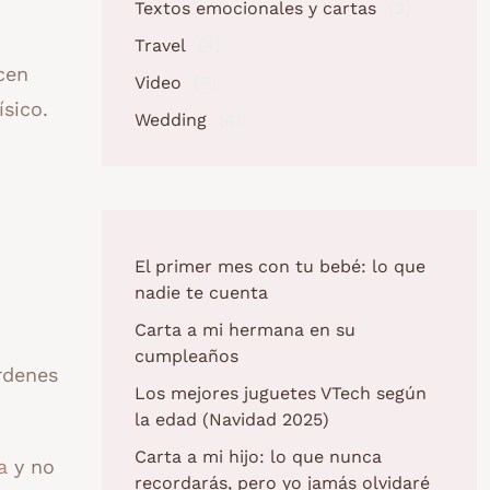
Textos emocionales y cartas
(2)
Travel
(4)
cen
Video
(5)
sico.
Wedding
(4)
El primer mes con tu bebé: lo que
nadie te cuenta
Carta a mi hermana en su
cumpleaños
rdenes
Los mejores juguetes VTech según
la edad (Navidad 2025)
Carta a mi hijo: lo que nunca
a
y no
recordarás, pero yo jamás olvidaré