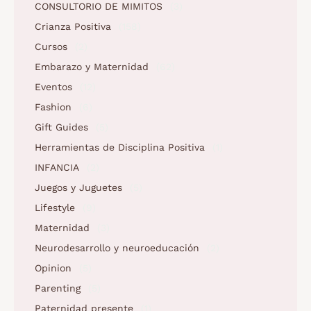
CONSULTORIO DE MIMITOS
(3)
Crianza Positiva
(158)
Cursos
(2)
Embarazo y Maternidad
(62)
Eventos
(12)
Fashion
(6)
Gift Guides
(5)
Herramientas de Disciplina Positiva
(1)
INFANCIA
(2)
Juegos y Juguetes
(5)
Lifestyle
(9)
Maternidad
(3)
Neurodesarrollo y neuroeducación
(2)
Opinion
(5)
Parenting
(5)
Paternidad presente
(1)