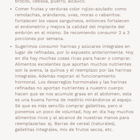
brócoli, cebolla, puerro, alcaucil.
Comer frutas y verduras color rojizo-azulado: como
remolachas, arándanos, uvas, moras o rabanitos:
fortalecen los vasos sanguíneos, entonces fortalecen
el endometrio y mejora la calidad del implante del
embrión en el mismo. Se recomiendo consumir 2 a 3
porciones por semana.
Sugerimos consumir harinas y azúcares integrales en
lugar de refinadas, por lo expuesto anteriormente. Hoy
en día hay muchas cosas ricas para hacer o comprar.
Alimentos excelentes que aportan muchos nutrientes
son la avena, la quínoa y el reemplazo por las harinas
integrales. Además mejoran el funcionamiento
hormonal. Los desarreglos hormonales y las harinas
refinadas no aportan nutrientes a nuestro cuerpo
hacen que se nos acumule grasa en el abdomen, esta
es una buena forma de medirlo mirándonos al espejo.
Sé que es más sencillo comprar galletitas, pero si
ponemos un poco de voluntad, hoy en día hay muchos
alimentos ricos y al alcance de nuestras manos para
reemplazarlas: ej. Barras de cereal (naturales),
galletitas integrales, mix de frutos secos, etc.