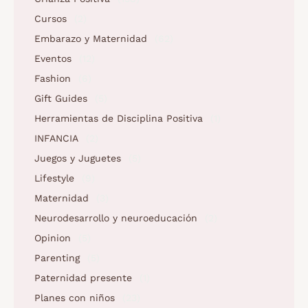
Cursos
(2)
Embarazo y Maternidad
(62)
Eventos
(12)
Fashion
(6)
Gift Guides
(5)
Herramientas de Disciplina Positiva
(1)
INFANCIA
(2)
Juegos y Juguetes
(5)
Lifestyle
(9)
Maternidad
(3)
Neurodesarrollo y neuroeducación
(2)
Opinion
(5)
Parenting
(5)
Paternidad presente
(1)
Planes con niños
(23)