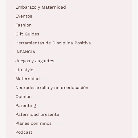
Embarazo y Maternidad
(62)
Eventos
(12)
Fashion
(6)
Gift Guides
(5)
Herramientas de Disciplina Positiva
(1)
INFANCIA
(2)
Juegos y Juguetes
(5)
Lifestyle
(9)
Maternidad
(3)
Neurodesarrollo y neuroeducación
(2)
Opinion
(5)
Parenting
(5)
Paternidad presente
(1)
Planes con niños
(23)
Podcast
(10)