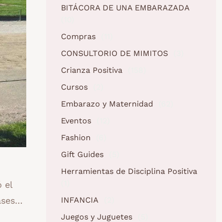
BITÁCORA DE UNA EMBARAZADA
(10)
Compras
(11)
CONSULTORIO DE MIMITOS
(3)
Crianza Positiva
(158)
Cursos
(2)
Embarazo y Maternidad
(62)
Eventos
(12)
Fashion
(6)
Gift Guides
(5)
Herramientas de Disciplina Positiva
(1)
 el
INFANCIA
(2)
rases…
Juegos y Juguetes
(5)