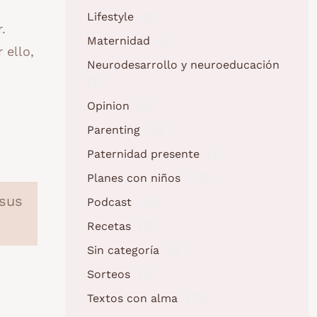
Lifestyle
(9)
.
Maternidad
(3)
 ello,
Neurodesarrollo y neuroeducación
(2)
Opinion
(5)
Parenting
(5)
Paternidad presente
(1)
Planes con niños
(23)
 sus
Podcast
(10)
Recetas
(7)
Sin categoría
(1)
Sorteos
(2)
Textos con alma
(73)