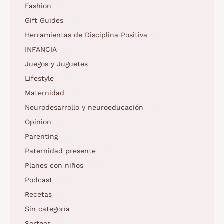
Fashion
(6)
Gift Guides
(5)
Herramientas de Disciplina Positiva
(1)
INFANCIA
(2)
Juegos y Juguetes
(5)
Lifestyle
(9)
Maternidad
(3)
Neurodesarrollo y neuroeducación
(2)
Opinion
(5)
Parenting
(5)
Paternidad presente
(1)
Planes con niños
(23)
Podcast
(10)
Recetas
(7)
Sin categoría
(1)
Sorteos
(2)