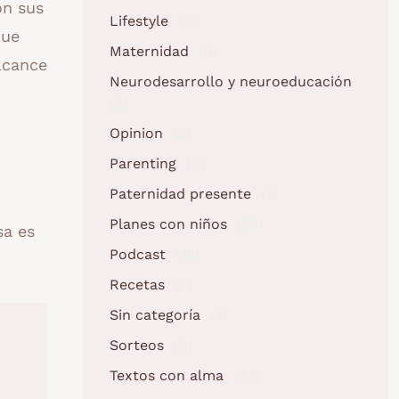
on sus
Lifestyle
(9)
que
Maternidad
(3)
lcance
Neurodesarrollo y neuroeducación
(2)
Opinion
(5)
Parenting
(5)
Paternidad presente
(1)
Planes con niños
(23)
sa es
Podcast
(10)
Recetas
(7)
Sin categoría
(1)
Sorteos
(2)
Textos con alma
(73)