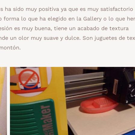
 ha sido muy positiva ya que es muy satisfactorio
 forma lo que ha elegido en la Gallery o lo que h
esión es muy buena, tiene un acabado de textura
ende un olor muy suave y dulce. Son juguetes de te
 montón.