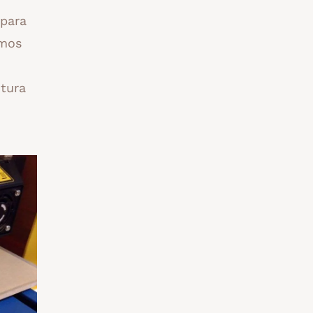
 para
emos
xtura