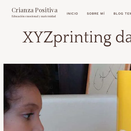
Crianza Positiva
INICIO
SOBRE MÍ
BLOG TE
Educación emocional y maternidad
XYZprinting d