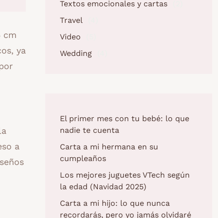
Textos emocionales y cartas
(2)
Travel
(4)
5 cm
Video
(5)
os, ya
Wedding
(4)
por
El primer mes con tu bebé: lo que
nadie te cuenta
la
eso a
Carta a mi hermana en su
cumpleaños
iseños
Los mejores juguetes VTech según
la edad (Navidad 2025)
Carta a mi hijo: lo que nunca
recordarás, pero yo jamás olvidaré