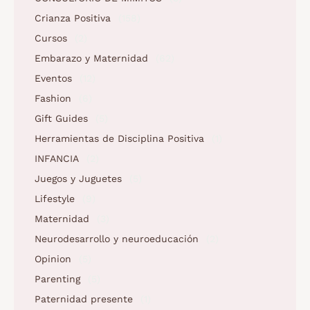
Crianza Positiva
(158)
Cursos
(2)
Embarazo y Maternidad
(62)
Eventos
(12)
Fashion
(6)
Gift Guides
(5)
Herramientas de Disciplina Positiva
(1)
INFANCIA
(2)
Juegos y Juguetes
(5)
Lifestyle
(9)
Maternidad
(3)
Neurodesarrollo y neuroeducación
(2)
Opinion
(5)
Parenting
(5)
Paternidad presente
(1)