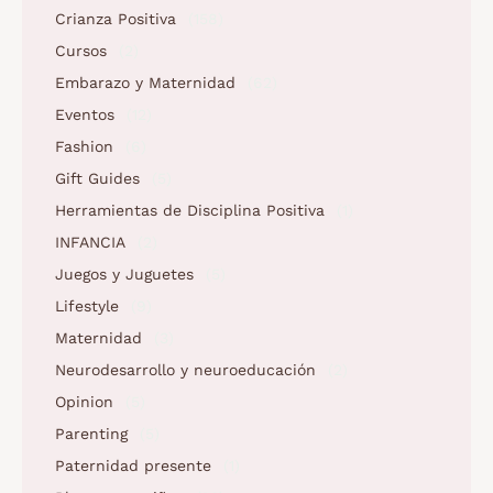
Crianza Positiva
(158)
Cursos
(2)
Embarazo y Maternidad
(62)
Eventos
(12)
Fashion
(6)
Gift Guides
(5)
Herramientas de Disciplina Positiva
(1)
INFANCIA
(2)
Juegos y Juguetes
(5)
Lifestyle
(9)
Maternidad
(3)
Neurodesarrollo y neuroeducación
(2)
Opinion
(5)
Parenting
(5)
Paternidad presente
(1)