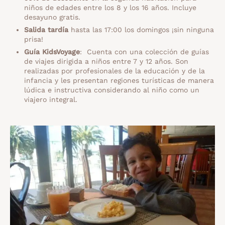
niños de edades entre los 8 y los 16 años. Incluye
desayuno gratis.
Salida tardía
hasta las 17:00 los domingos ¡sin ninguna
prisa!
Guía KidsVoyage
: Cuenta con una colección de guías
de viajes dirigida a niños entre 7 y 12 años. Son
realizadas por profesionales de la educación y de la
infancia y les presentan regiones turísticas de manera
lúdica e instructiva considerando al niño como un
viajero integral.