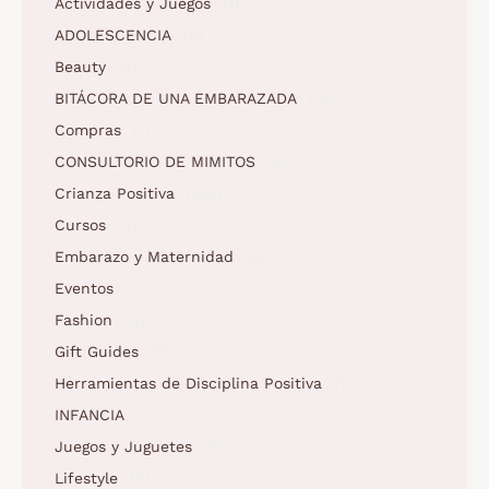
Actividades y Juegos
(1)
ADOLESCENCIA
(3)
Beauty
(5)
BITÁCORA DE UNA EMBARAZADA
(10)
Compras
(11)
CONSULTORIO DE MIMITOS
(3)
Crianza Positiva
(158)
Cursos
(2)
Embarazo y Maternidad
(62)
Eventos
(12)
Fashion
(6)
Gift Guides
(5)
Herramientas de Disciplina Positiva
(1)
INFANCIA
(2)
Juegos y Juguetes
(5)
Lifestyle
(9)