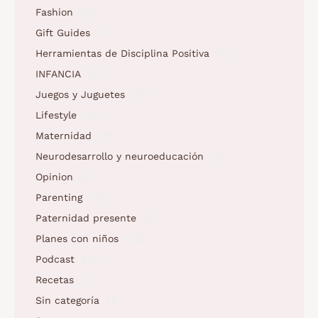
Fashion
(6)
Gift Guides
(5)
Herramientas de Disciplina Positiva
(1)
INFANCIA
(2)
Juegos y Juguetes
(5)
Lifestyle
(9)
Maternidad
(3)
Neurodesarrollo y neuroeducación
(2)
Opinion
(5)
Parenting
(5)
Paternidad presente
(1)
Planes con niños
(23)
Podcast
(10)
Recetas
(7)
Sin categoría
(1)