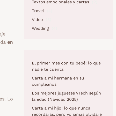
Textos emocionales y cartas
(2)
Travel
(4)
Video
(5)
Wedding
(4)
aje
e da
en
El primer mes con tu bebé: lo que
nadie te cuenta
Carta a mi hermana en su
cumpleaños
Los mejores juguetes VTech según
es. Lo
la edad (Navidad 2025)
Carta a mi hijo: lo que nunca
recordarás, pero yo jamás olvidaré