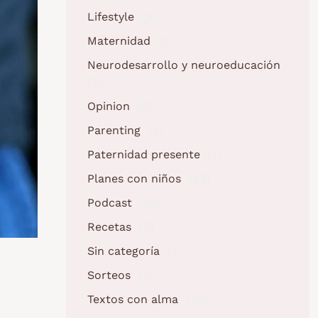
Lifestyle
(9)
Maternidad
(3)
Neurodesarrollo y neuroeducación
(2)
Opinion
(5)
Parenting
(5)
Paternidad presente
(1)
Planes con niños
(23)
Podcast
(10)
Recetas
(7)
Sin categoría
(1)
Sorteos
(2)
Textos con alma
(73)