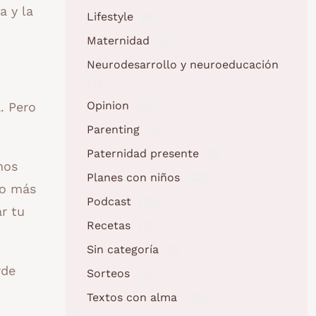
a y la
Lifestyle
(9)
Maternidad
(3)
Neurodesarrollo y neuroeducación
(2)
Opinion
(5)
. Pero
Parenting
(5)
Paternidad presente
(1)
nos
Planes con niños
(23)
do más
Podcast
(10)
r tu
Recetas
(7)
Sin categoría
(1)
rde
Sorteos
(2)
Textos con alma
(73)