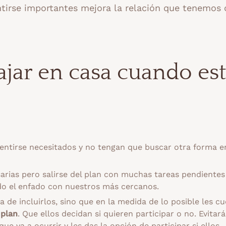
entirse importantes mejora la relación que tenemos
ar en casa cuando es
sentirse necesitados y no tengan que buscar otra forma e
sarias pero salirse del plan con muchas tareas pendiente
do el enfado con nuestros más cercanos.
ta de incluirlos, sino que en la medida de lo posible les c
 plan
. Que ellos decidan si quieren participar o no. Evitar
ue va a ocurrir y les das la opción de participar si ellos