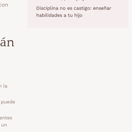
 con
Disciplina no es castigo: enseñar
habilidades a tu hijo
tán
n la
s puede
uentes
á un