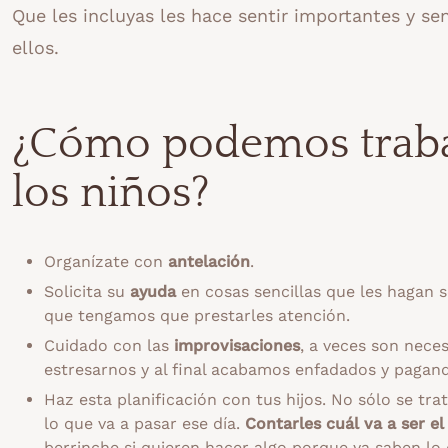
Que les incluyas les hace sentir importantes y s
ellos.
¿Cómo podemos trabaj
los niños?
Organízate con
antelación
.
Solicita su
ayuda
en cosas sencillas que les hagan 
que tengamos que prestarles atención.
Cuidado con las
improvisaciones
, a veces son nece
estresarnos y al final acabamos enfadados y pagan
Haz esta planificación con tus hijos. No sólo se tra
lo que va a pasar ese día.
Contarles cuál va a ser el
berrinche si quieren hacer algo porque ya saben lo q