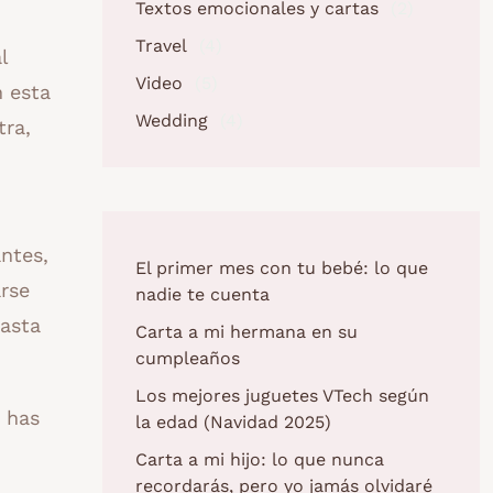
Textos emocionales y cartas
(2)
Travel
(4)
l
Video
(5)
n esta
Wedding
(4)
tra,
antes,
El primer mes con tu bebé: lo que
rse
nadie te cuenta
hasta
Carta a mi hermana en su
cumpleaños
Los mejores juguetes VTech según
s has
la edad (Navidad 2025)
Carta a mi hijo: lo que nunca
recordarás, pero yo jamás olvidaré