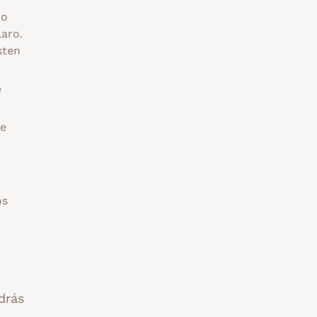
do
laro.
sten
e
te
os
drás