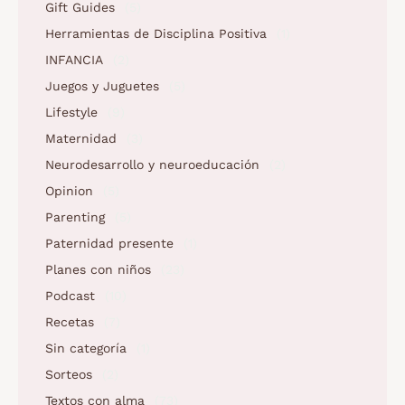
Gift Guides
(5)
Herramientas de Disciplina Positiva
(1)
INFANCIA
(2)
Juegos y Juguetes
(5)
Lifestyle
(9)
Maternidad
(3)
Neurodesarrollo y neuroeducación
(2)
Opinion
(5)
Parenting
(5)
Paternidad presente
(1)
Planes con niños
(23)
Podcast
(10)
Recetas
(7)
Sin categoría
(1)
Sorteos
(2)
Textos con alma
(73)