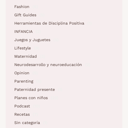
Fashion
(6)
Gift Guides
(5)
Herramientas de Disciplina Positiva
(1)
INFANCIA
(2)
Juegos y Juguetes
(5)
Lifestyle
(9)
Maternidad
(3)
Neurodesarrollo y neuroeducación
(2)
Opinion
(5)
Parenting
(5)
Paternidad presente
(1)
Planes con niños
(23)
Podcast
(10)
Recetas
(7)
Sin categoría
(1)