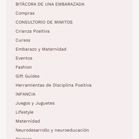
BITÁCORA DE UNA EMBARAZADA
(10)
Compras
(11)
CONSULTORIO DE MIMITOS
(3)
Crianza Positiva
(158)
Cursos
(2)
Embarazo y Maternidad
(62)
Eventos
(12)
Fashion
(6)
Gift Guides
(5)
Herramientas de Disciplina Positiva
(1)
INFANCIA
(2)
Juegos y Juguetes
(5)
Lifestyle
(9)
Maternidad
(3)
Neurodesarrollo y neuroeducación
(2)
Opinion
(5)