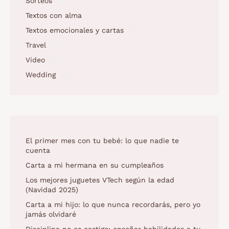
Sorteos
(2)
Textos con alma
(73)
Textos emocionales y cartas
(2)
Travel
(4)
Video
(5)
Wedding
(4)
El primer mes con tu bebé: lo que nadie te
cuenta
Carta a mi hermana en su cumpleaños
Los mejores juguetes VTech según la edad
(Navidad 2025)
Carta a mi hijo: lo que nunca recordarás, pero yo
jamás olvidaré
Disciplina no es castigo: enseñar habilidades a tu