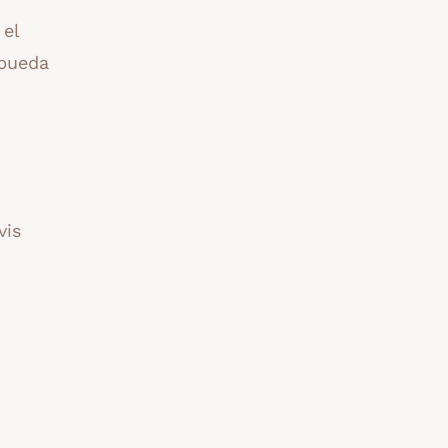
 el
 pueda
vis