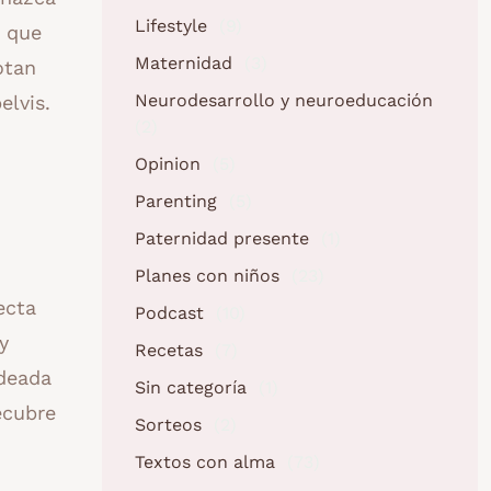
Lifestyle
(9)
r que
Maternidad
(3)
otan
Neurodesarrollo y neuroeducación
elvis.
(2)
Opinion
(5)
Parenting
(5)
Paternidad presente
(1)
Planes con niños
(23)
ecta
Podcast
(10)
y
Recetas
(7)
deada
Sin categoría
(1)
ecubre
Sorteos
(2)
Textos con alma
(73)