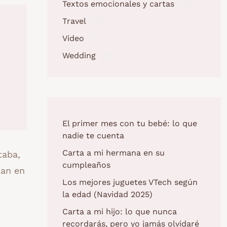
Textos emocionales y cartas
(2)
Travel
(4)
Video
(5)
Wedding
(4)
El primer mes con tu bebé: lo que
nadie te cuenta
Carta a mi hermana en su
taba,
cumpleaños
tan en
Los mejores juguetes VTech según
la edad (Navidad 2025)
Carta a mi hijo: lo que nunca
recordarás, pero yo jamás olvidaré