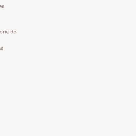
es
oría de
ás